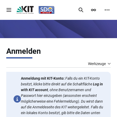
Zum
Inhalt
Hauptmenü
Suche
Erscheinungsb
Meine
springen
Anmelden
Werkzeuge
Anmeldung mit KIT-Konto:
Falls du ein KIT-Konto
besitzt, klicke bitte direkt auf die Schaltfläche
Log in
with KIT account
, ohne Benutzernamen und
Passwort hier einzugeben (ansonsten erscheint
möglicherweise eine Fehlermeldung). Du wirst dann
auf die Anmeldeseite des KIT weitergeleitet. Falls du
ein lokales Konto besitzt, gib bitte die Daten unten